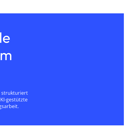
le
om
 strukturiert
KI-gestützte
sarbeit.