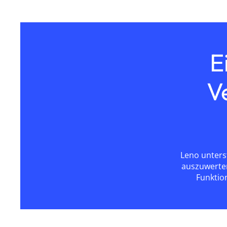
E
V
Leno unterst
auszuwerten
Funktio