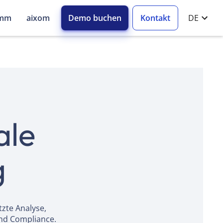
amm
aixom
Demo buchen
Kontakt
DE
ale
g
tzte Analyse,
und Compliance.