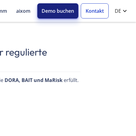
amm
aixom
Demo buchen
Kontakt
DE
r regulierte
ie
DORA, BAIT und MaRisk
erfüllt.